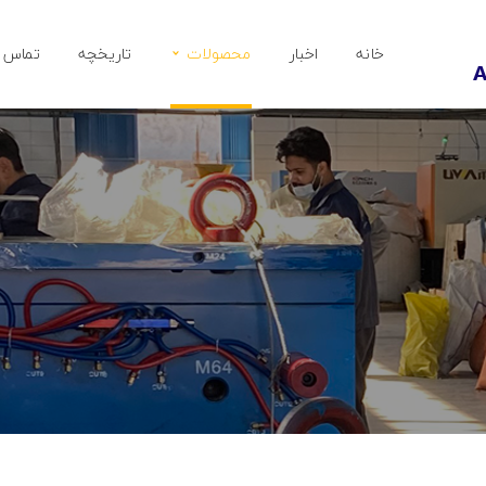
خانه
اخبار
محصولات
تاریخچه
تماس ب
پراید
پژو 206
پژو پارس
پژو 405
تیبا
ساینا
سمند
پیکان