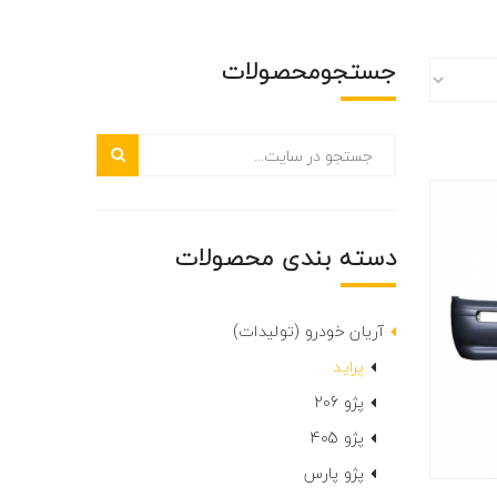
جستجومحصولات
دسته بندی محصولات
آریان خودرو (تولیدات)
پراید
پژو 206
پژو 405
پژو پارس