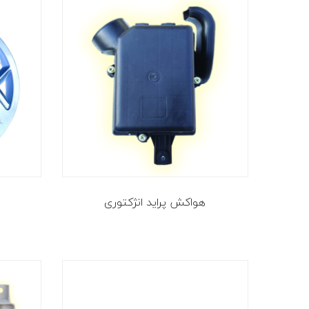
هواکش پراید انژکتوری