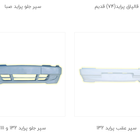
قالپاق پراید(74) قدیم
سپر جلو پراید صبا
سپر عقب پراید 132
سپر جلو پراید 132 و 111