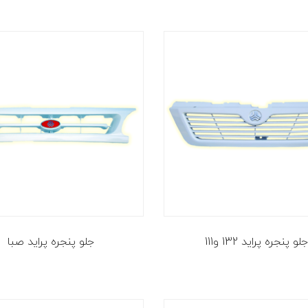
جلو پنجره پراید 132 و111
جلو پنجره پراید صبا