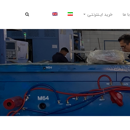
ا ما
خرید ایـنترنتـی