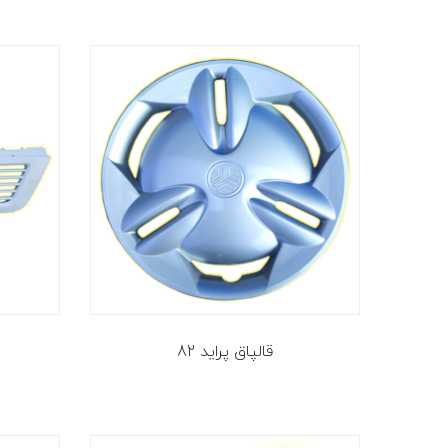
قالپاق پراید 82