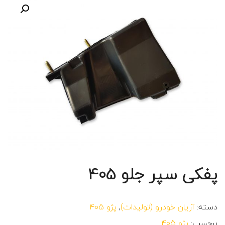
پفکی سپر جلو 405
دسته:
آریان خودرو (تولیدات)
,
پژو 405
برچسب:
پژو 405