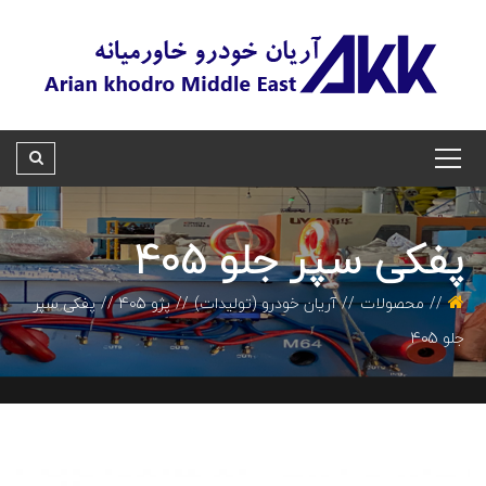
پفکی سپر جلو 405
محصولات
آریان خودرو (تولیدات)
پژو 405
پفکی سپر
جلو 405