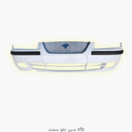
سپر جلو سمند efp