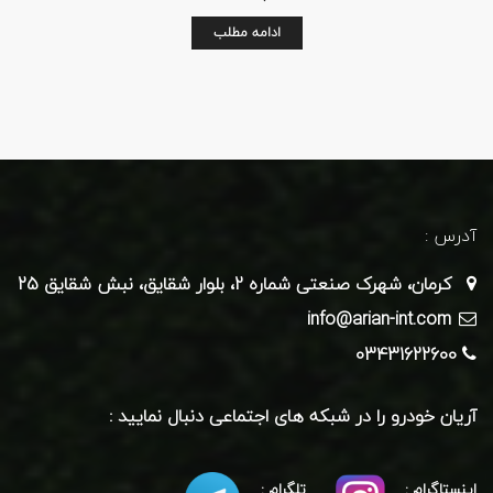
ادامه مطلب
آدرس :
کرمان، شهرک صنعتی شماره 2، بلوار شقایق، نبش شقایق 25
info@arian-int.com
03431622600
آریان خودرو را در شبکه های اجتماعی دنبال نمایید :
اینستاگرام :
تلگرام :