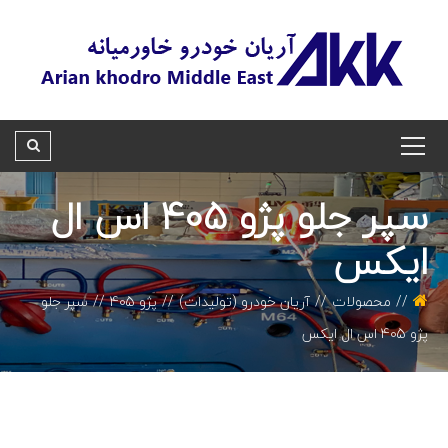
سپر جلو پژو 405 اس ال
ایکس
محصولات
آریان خودرو (تولیدات)
پژو 405
سپر جلو
پژو 405 اس ال ایکس