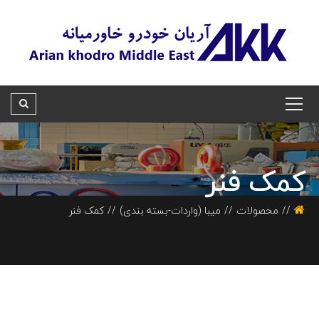
کمک فنر
محصولات
میبا (واردات-بسته بندی)
کمک فنر